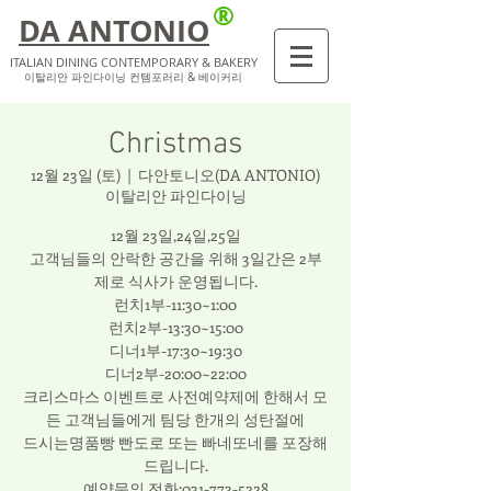
®
DA ANTONIO
ITALIAN DINING CONTEMPORARY & BAKERY
​이탈리안 파인다이닝 컨템포러리 & 베이커리
Christmas
12월 23일 (토)
  |  
다안토니오(DA ANTONIO)
이탈리안 파인다이닝
12월 23일,24일,25일
고객님들의 안락한 공간을 위해 3일간은 2부
제로 식사가 운영됩니다.
런치1부-11:30~1:00
런치2부-13:30~15:00
디너1부-17:30~19:30
디너2부-20:00~22:00
크리스마스 이벤트로 사전예약제에 한해서 모
든 고객님들에게 팀당 한개의 성탄절에
드시는명품빵 빤도로 또는 빠네또네를 포장해
드립니다.
예약문의 전화:031-773-5228